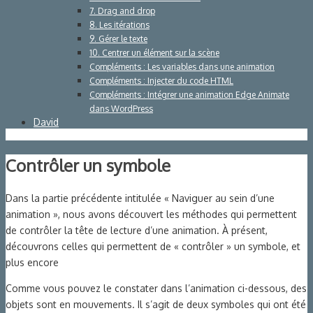
7. Drag and drop
8. Les itérations
9. Gérer le texte
10. Centrer un élément sur la scène
Compléments : Les variables dans une animation
Compléments : Injecter du code HTML
Compléments : Intégrer une animation Edge Animate
dans WordPress
David
Contrôler un symbole
Dans la partie précédente intitulée « Naviguer au sein d’une
animation », nous avons découvert les méthodes qui permettent
de contrôler la tête de lecture d’une animation. À présent,
découvrons celles qui permettent de « contrôler » un symbole, et
plus encore
Comme vous pouvez le constater dans l’animation ci-dessous, des
objets sont en mouvements. Il s’agit de deux symboles qui ont été